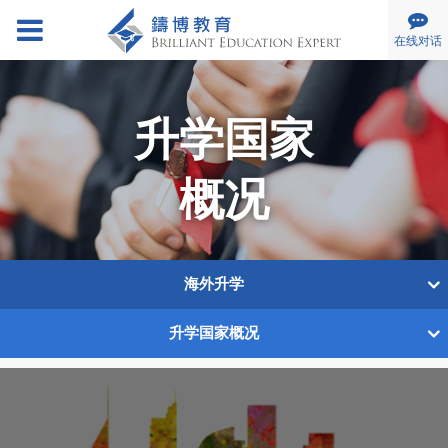
在线对话
关于我们
公司简介
升学国家
慈善活动
招募伙伴
概况
服务范围
帮助入学
海外升学
海外升学
儿童发展
帮助入学
海外交流团
升学国家概况
其他服务
海外升学服务
海外升学
专家团队
儿童发展
升学国家概况
专业顾问