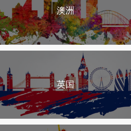
合作伙伴
澳洲
海外交流团
商业管理衔接课程
铸博会员
其他服务
新闻资讯
最新消息
最新优惠
常见问题
联络我们
英国
繁體
简体
EN
私隐政策
版权及免责声明