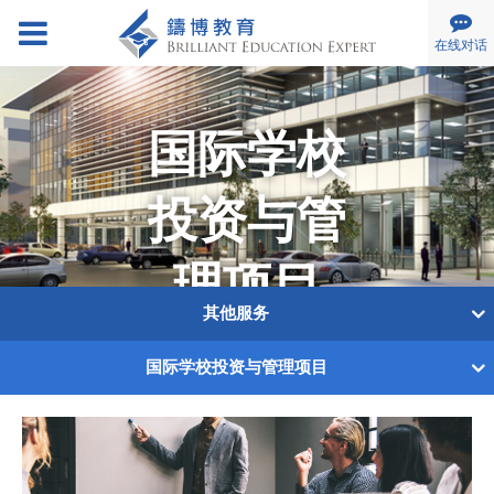
在线对话
关于我们
公司简介
国际学校
慈善活动
招募伙伴
投资与管
服务范围
理项目
帮助入学
海外升学
其他服务
儿童发展
帮助入学
海外交流团
国际学校投资与管理项目
其他服务
海外升学
国际学校投资与管理项目
专家团队
儿童发展
梅老先生书法班
专业顾问