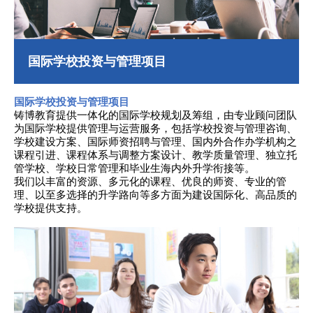
合作伙伴
海外交流团
进口图书/教具套装
铸博会员
其他服务
国际学校投资与管理项目
新闻资讯
最新消息
国际学校投资与管理项目
最新优惠
铸博教育提供一体化的国际学校规划及筹组，由专业顾问团队
为国际学校提供管理与运营服务，包括学校投资与管理咨询、
常见问题
学校建设方案、国际师资招聘与管理、国内外合作办学机构之
课程引进、课程体系与调整方案设计、教学质量管理、独立托
联络我们
管学校、学校日常管理和毕业生海内外升学衔接等。
我们以丰富的资源、多元化的课程、优良的师资、专业的管
理、以至多选择的升学路向等多方面为建设国际化、高品质的
繁體
简体
EN
学校提供​​支持。
私隐政策
版权及免责声明