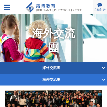
在線對話
關於我們
公司簡介
海外交流
慈善活動
招募伙伴
團
服務範圍
幫助入學
海外升學
海外交流團
兒童發展
幫助入學
海外交流團
海外交流團
其他服務
海外升學
海外交流團
專家團隊
兒童發展
專業顧問