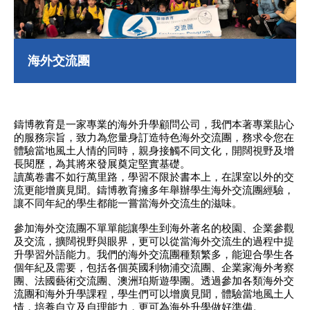
合作伙伴
海外交流團
鑄博會員
其他服務
海外交流團
新聞資訊
最新消息
最新優惠
鑄博教育是一家專業的
海外升學顧問公司，我們本著專業貼心
常見問題
的服務宗旨，致力為您量身訂造特色海外交流團，務求令您在
體驗當地風土人情的同時，親身接觸不同文化，開闊視野及增
聯絡我們
長閱歷，為其將來發展奠定堅實基礎。
讀萬卷書不如行萬里路，學習不限於書本上，在課室以外的交
流更能增廣見聞。鑄博教育擁多年舉辦學生海外交流團經驗，
简体
繁體
EN
讓不同年紀的學生都能一嘗當海外交流生的滋味。
私隱政策
參加海外交流團不單單能讓學生到海外著名的校園、企業參觀
版權及免責聲明
及交流，擴闊視野與眼界，更可以從當海外交流生的過程中提
升學習外語能力。我們的海外交流團種類繁多，能迎合學生各
個年紀及需要，包括各個英國利物浦交流團、企業家海外考察
團、法國藝術交流團、澳洲珀斯遊學團。透過參加各類海外交
流團和海外升學課程，學生們可以增廣見聞，體驗當地風土人
情，培養自立及自理能力，更可為海外升學做好準備。