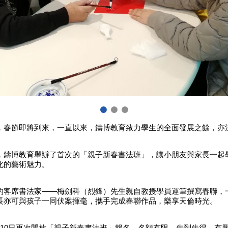
，春節即將到來，一直以來，鑄博教育致力學生的全面發展之餘，亦
，鑄博教育舉辦了首次的「親子新春書法班」，讓小朋友與家長一起
化的藝術魅力。
的客席書法家——梅劍科（烈鋒）先生親自教授學員運筆撰寫春聯，
長亦可與孩子一同伏案揮毫，攜手完成春聯作品，樂享天倫時光。
月10日再次開放「親子新春書法班」報名，名額有限，先到先得。有